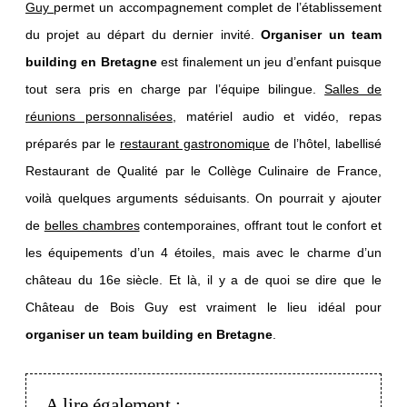
Guy
permet un accompagnement complet de l’établissement
SÉMINAIRES
du projet au départ du dernier invité.
Organiser un team
MARIAGES
building en Bretagne
est finalement un jeu d’enfant puisque
tout sera pris en charge par l’équipe bilingue.
Salles de
CONTACT
réunions personnalisées
, matériel audio et vidéo, repas
Château du Bois-Guy
préparés par le
restaurant gastronomique
de l’hôtel, labellisé
Le Bois-Guy
Restaurant de Qualité par le Collège Culinaire de France,
35133 Parigné
+33 2 99 97 34 60
voilà quelques arguments séduisants. On pourrait y ajouter
info@bois-guy.fr
de
belles chambres
contemporaines, offrant tout le confort et
les équipements d’un 4 étoiles, mais avec le charme d’un
château du 16e siècle. Et là, il y a de quoi se dire que le
Château de Bois Guy est vraiment le lieu idéal pour
organiser un team building en Bretagne
.
A lire également :