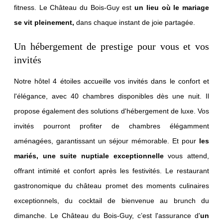
fitness. Le Château du Bois-Guy est
un lieu où le mariage
se vit pleinement,
dans chaque instant de joie partagée.
Un hébergement de prestige pour vous et vos
invités
GOLF
Notre hôtel 4 étoiles accueille vos invités dans le confort et
FOOTBALL CENTER
l'élégance, avec 40 chambres disponibles dès une nuit. Il
SÉMINAIRES
propose également des solutions d'hébergement de luxe. Vos
MARIAGES
invités pourront profiter de chambres élégamment
aménagées, garantissant un séjour mémorable. Et pour
les
CONTACT
mariés, une suite nuptiale exceptionnelle
vous attend,
Château du Bois-Guy
offrant intimité et confort après les festivités. Le restaurant
Le Bois-Guy
gastronomique du château promet des moments culinaires
35133 Parigné
+33 2 99 97 34 60
exceptionnels, du cocktail de bienvenue au brunch du
info@bois-guy.fr
dimanche. Le Château du Bois-Guy, c’est l'assurance d'
un