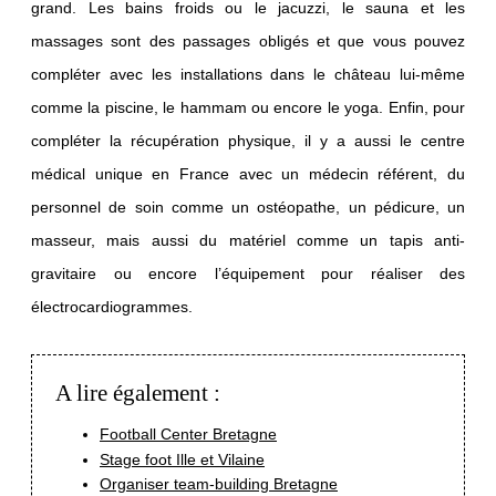
grand. Les bains froids ou le jacuzzi, le sauna et les
CONTACT
massages sont des passages obligés et que vous pouvez
compléter avec les installations dans le château lui-même
Château du Bois-Guy
comme la piscine, le hammam ou encore le yoga. Enfin, pour
Le Bois-Guy
35133 Parigné
compléter la récupération physique, il y a aussi le centre
+33 2 99 97 34 60
info@bois-guy.fr
médical unique en France avec un médecin référent, du
personnel de soin comme un ostéopathe, un pédicure, un
masseur, mais aussi du matériel comme un tapis anti-
gravitaire ou encore l’équipement pour réaliser des
électrocardiogrammes.
A lire également :
Football Center Bretagne
Stage foot Ille et Vilaine
Organiser team-building Bretagne